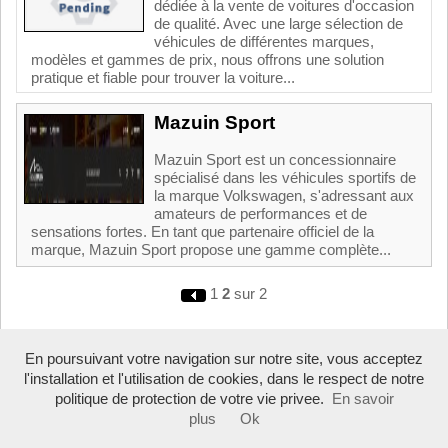
dédiée à la vente de voitures d'occasion
de qualité. Avec une large sélection de
véhicules de différentes marques,
modèles et gammes de prix, nous offrons une solution
pratique et fiable pour trouver la voiture...
Mazuin Sport
Mazuin Sport est un concessionnaire
spécialisé dans les véhicules sportifs de
la marque Volkswagen, s'adressant aux
amateurs de performances et de
sensations fortes. En tant que partenaire officiel de la
marque, Mazuin Sport propose une gamme complète...
1
2
sur 2
Boosté par Arfooo 2.02 - © 2007 - 2026 -
Contact
-
En poursuivant votre navigation sur notre site, vous acceptez
Tous droits réservés -
Annuaire professionnel Belgique
-
Mentions
l'installation et l'utilisation de cookies, dans le respect de notre
légales
politique de protection de votre vie privee.
En savoir
plus
Ok