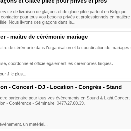
açons et Glace pilée pour privés et pros
rvice de livraison de glaçons et de glace pilée partout en Belgique.
 contacter pour tous vos besoins privés et professionnels en matière
ilée. Nous livrons des glaçons dans le...
r - maitre de cérémonie mariage
tre de cérémonie dans l'organisation et la coordination de mariages 
ise, coordonne et officie également les cérémonies laïques.
ur J le plus...
on - Concert - DJ - Location - Congrès - Stand
otre partenaire pour tous vos évènements en Sound & Light.Concert 
ion - Conférence - Séminaire. 0477/27.80.39.
événement, un matériel...