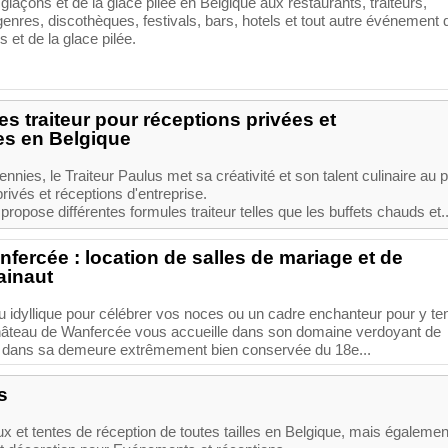
 glaçons et de la glace pilée en Belgique aux restaurants, traiteurs,
nres, discothèques, festivals, bars, hotels et tout autre événement 
 et de la glace pilée.
es traiteur pour réceptions privées et
es en Belgique
nies, le Traiteur Paulus met sa créativité et son talent culinaire au pr
ivés et réceptions d'entreprise.
ropose différentes formules traiteur telles que les buffets chauds et..
fercée : location de salles de mariage et de
ainaut
 idyllique pour célébrer vos noces ou un cadre enchanteur pour y ten
hâteau de Wanfercée vous accueille dans son domaine verdoyant de
t dans sa demeure extrêmement bien conservée du 18e...
s
x et tentes de réception de toutes tailles en Belgique, mais égalemen