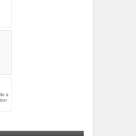
e
lle à
tion