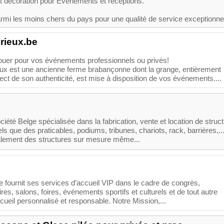
et décoration pour Evénements et réceptions.
rmi les moins chers du pays pour une qualité de service exceptionnel.
rieux.be
uer pour vos événements professionnels ou privés!
ux est une ancienne ferme brabançonne dont la grange, entièrement
ct de son authenticité, est mise à disposition de vos événements....
iété Belge spécialisée dans la fabrication, vente et location de struc
ls que des praticables, podiums, tribunes, chariots, rack, barrières,..
ement des structures sur mesure même...
 fournit ses services d’accueil VIP dans le cadre de congrès,
es, salons, foires, événements sportifs et culturels et de tout autre
ueil personnalisé et responsable. Notre Mission,...