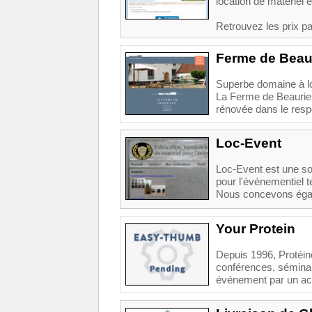
location de matériel 
Retrouvez les prix pa
Ferme de Beau
Superbe domaine à lo
La Ferme de Beaurie
rénovée dans le respe
Loc-Event
Loc-Event est une soc
pour l'événementiel te
Nous concevons égal
Your Protein
Depuis 1996, Protéine
conférences, séminair
événement par un acc