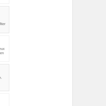
iter
jeux
 en
e.