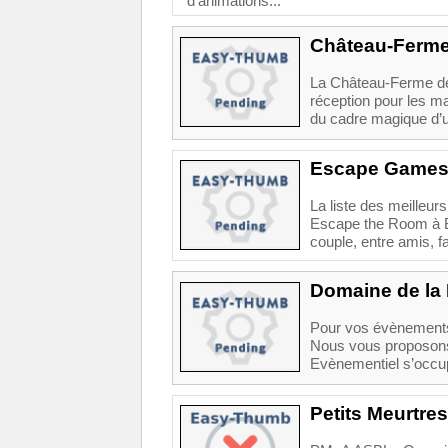
d'animations...
Château-Ferme
La Château-Ferme de 
réception pour les ma
du cadre magique d’u
Escape Games 
La liste des meilleur
Escape the Room à B
couple, entre amis, f
Domaine de la
Pour vos évènements
Nous vous proposons u
Evènementiel s’occup
Petits Meurtre