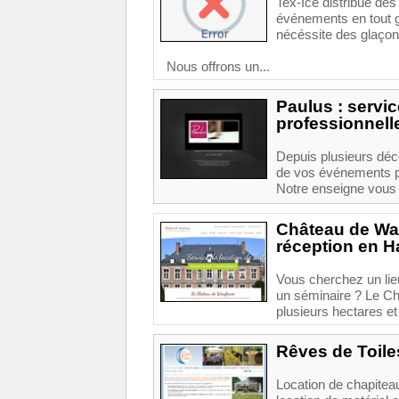
Tex-Ice distribue des
événements en tout ge
nécéssite des glaçons
Nous offrons un...
Paulus : servic
professionnell
Depuis plusieurs décen
de vos événements pr
Notre enseigne vous p
Château de Wan
réception en H
Vous cherchez un lieu
un séminaire ? Le C
plusieurs hectares e
Rêves de Toile
Location de chapiteau