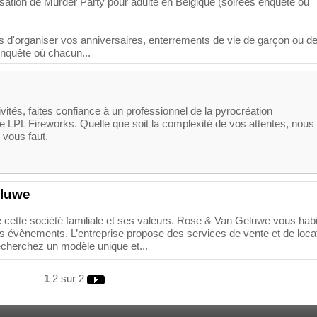
tion de Murder Party pour adulte en Belgique (soirées enquête ou
d'organiser vos anniversaires, enterrements de vie de garçon ou d
 enquête où chacun...
vités, faites confiance à un professionnel de la pyrocréation
e LPL Fireworks. Quelle que soit la complexité de vos attentes, nous
l vous faut.
eluwe
 cette société familiale et ses valeurs. Rose & Van Geluwe vous habi
os évènements. L’entreprise propose des services de vente et de loca
cherchez un modèle unique et...
1
2
sur 2