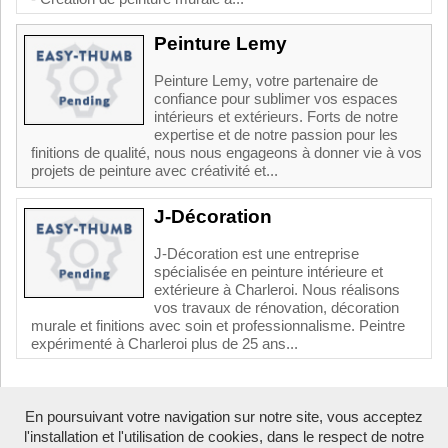
Peinture Lemy
Peinture Lemy, votre partenaire de
confiance pour sublimer vos espaces
intérieurs et extérieurs. Forts de notre
expertise et de notre passion pour les
finitions de qualité, nous nous engageons à donner vie à vos
projets de peinture avec créativité et...
J-Décoration
J-Décoration est une entreprise
spécialisée en peinture intérieure et
extérieure à Charleroi. Nous réalisons
vos travaux de rénovation, décoration
murale et finitions avec soin et professionnalisme. Peintre
expérimenté à Charleroi plus de 25 ans...
Boosté par Arfooo 2.02 - © 2007 - 2026 -
Contact
-
En poursuivant votre navigation sur notre site, vous acceptez
Tous droits réservés -
Annuaire professionnel Belgique
-
Mentions
l'installation et l'utilisation de cookies, dans le respect de notre