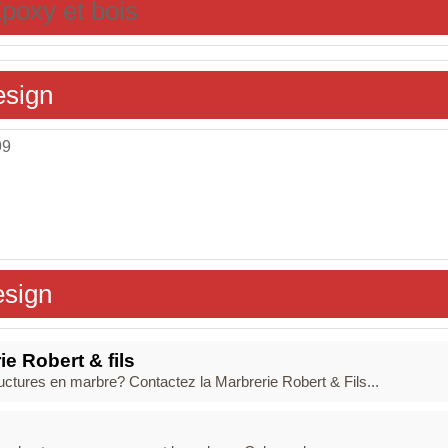
poxy et bois
esign
99
esign
ie Robert & fils
ctures en marbre? Contactez la Marbrerie Robert & Fils...