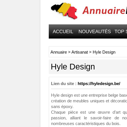
ACCUEIL
NOUVEAUTÉS
TOP 
Annuaire
>
Artisanat
>
Hyle Design
Hyle Design
Lien du site :
https://hyledesign.be/
Hyle design est une entreprise belge basé
création de meubles uniques et décorati
sans époxy.
Chaque pièce est une œuvre d’art que
passion, alliant le savoir-faire de n
nombreuses caractéristiques du bois.