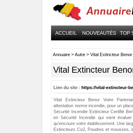
ACCUEIL
NOUVEAUTÉS
TOP 
Annuaire
>
Autre
>
Vital Extincteur Benor
Vital Extincteur Beno
Lien du site :
https://vital-extincteur-b
Vital Extincteur Benor Votre Partena
attestation norme incendie, pour un place
Sécurité Incendie Extincteur Certifié B
en Sécurité Incendie qui vient évaluer
qu’encoure votre établissement. Une l
Extincteurs Co2, Poudres et mousses, l