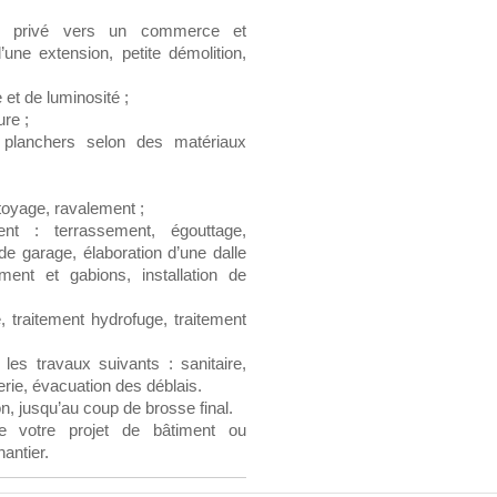
un privé vers un commerce et
’une extension, petite démolition,
et de luminosité ;
ure ;
, planchers selon des matériaux
toyage, ravalement ;
nt : terrassement, égouttage,
de garage, élaboration d’une dalle
nt et gabions, installation de
, traitement hydrofuge, traitement
 les travaux suivants : sanitaire,
erie, évacuation des déblais.
on, jusqu’au coup de brosse final.
e votre projet de bâtiment ou
hantier.