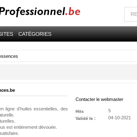
SITES
CATÉGORIES
essences
nces.be
Contacter le webmaster
ligne d'huiles essentielles, des
5
Hits
turelle.
04-10-2021
Validé le :
turelles.
ous est entièrement dévouée.
atisfaire.