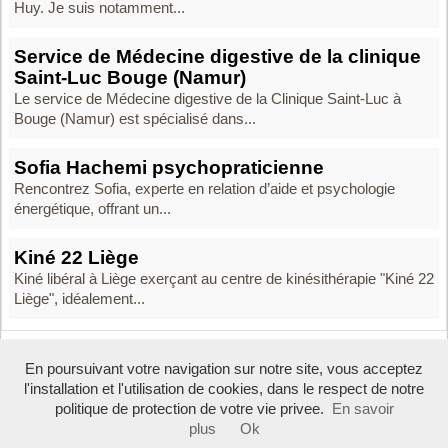
Huy. Je suis notamment...
Service de Médecine digestive de la clinique
Saint-Luc Bouge (Namur)
Le service de Médecine digestive de la Clinique Saint-Luc à
Bouge (Namur) est spécialisé dans...
Sofia Hachemi psychopraticienne
Rencontrez Sofia, experte en relation d’aide et psychologie
énergétique, offrant un...
Kiné 22 Liège
Kiné libéral à Liège exerçant au centre de kinésithérapie "Kiné 22
Liège", idéalement...
En poursuivant votre navigation sur notre site, vous acceptez
Boosté par Arfooo 2.02 - © 2007 - 2026 -
Contact
-
l'installation et l'utilisation de cookies, dans le respect de notre
Tous droits réservés -
Annuaire professionnel Belgique
-
Mentions légales
politique de protection de votre vie privee.
En savoir
plus
Ok