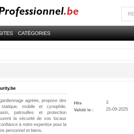
SITES
CATÉGORIES
rity.be
 gardiennage agréée, propose des
3
Hits
statique, mobile et cynophile.
25-09-2025
Validé le :
in, patrouilles et protection
surent la sécurité de vos locaux
 confiance à notre expertise pour la
tre personnel et biens.