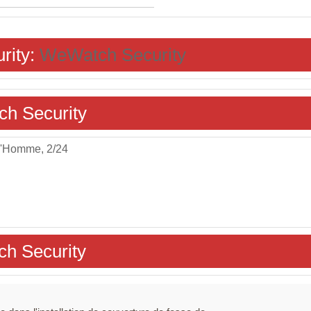
rity:
WeWatch Security
ch Security
l'Homme, 2/24
ch Security