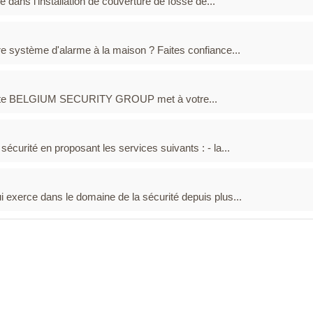
 dans l'installation de couverture de fosse de...
re système d'alarme à la maison ? Faites confiance...
 Jette BELGIUM SECURITY GROUP met à votre...
écurité en proposant les services suivants : - la...
ui exerce dans le domaine de la sécurité depuis plus...