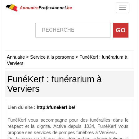
Toggle
navigati
Annuaire
>
Service à la personne
>
FunéKerf : funérarium à
Verviers
FunéKerf : funérarium à
Verviers
Lien du site :
http://funekerf.be/
FunéKerf vous accompagne pour des funérailles dans le
respect et la dignité. Active depuis 1934, FunéKerf vous
propose ses services de pompes funèbres à Verviers.
De la prise en charge des démarches administratives à