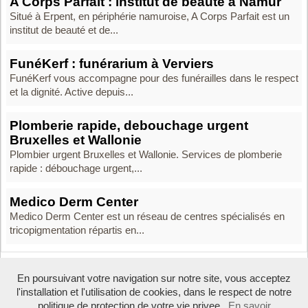
A Corps Parfait : institut de beauté à Namur
Situé à Erpent, en périphérie namuroise, A Corps Parfait est un
institut de beauté et de...
FunéKerf : funérarium à Verviers
FunéKerf vous accompagne pour des funérailles dans le respect
et la dignité. Active depuis...
Plomberie rapide, debouchage urgent
Bruxelles et Wallonie
Plombier urgent Bruxelles et Wallonie. Services de plomberie
rapide : débouchage urgent,...
Medico Derm Center
Medico Derm Center est un réseau de centres spécialisés en
tricopigmentation répartis en...
En poursuivant votre navigation sur notre site, vous acceptez
Boosté par Arfooo 2.02 - © 2007 - 2026 -
Contact
-
l'installation et l'utilisation de cookies, dans le respect de notre
Tous droits réservés -
Annuaire professionnel Belgique
-
Mentions légales
politique de protection de votre vie privee.
En savoir