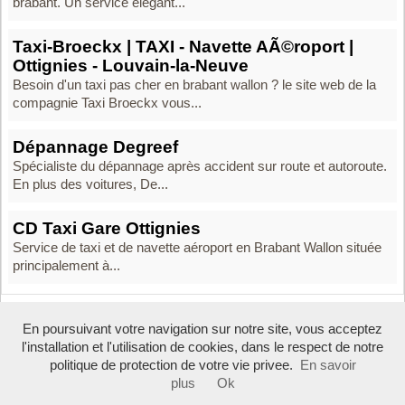
brabant. Un service élégant...
Taxi-Broeckx | TAXI - Navette AÃ©roport |
Ottignies - Louvain-la-Neuve
Besoin d'un taxi pas cher en brabant wallon ? le site web de la
compagnie Taxi Broeckx vous...
Dépannage Degreef
Spécialiste du dépannage après accident sur route et autoroute.
En plus des voitures, De...
CD Taxi Gare Ottignies
Service de taxi et de navette aéroport en Brabant Wallon située
principalement à...
En poursuivant votre navigation sur notre site, vous acceptez
Boosté par Arfooo 2.02 - © 2007 - 2026 -
Contact
-
l'installation et l'utilisation de cookies, dans le respect de notre
Tous droits réservés -
Annuaire professionnel Belgique
-
Mentions légales
politique de protection de votre vie privee.
En savoir
plus
Ok