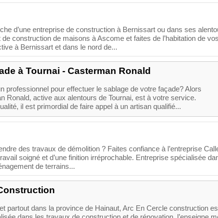
rche d’une entreprise de construction à Bernissart ou dans ses alento
t de construction de maisons à Ascome et faites de l’habitation de vo
ctive à Bernissart et dans le nord de...
ade à Tournai - Casterman Ronald
 professionnel pour effectuer le sablage de votre façade? Alors
n Ronald, active aux alentours de Tournai, est à votre service.
ité, il est primordial de faire appel à un artisan qualifié...
ndre des travaux de démolition ? Faites confiance à l’entreprise Cal
ravail soigné et d’une finition irréprochable. Entreprise spécialisée da
énagement de terrains...
Construction
et partout dans la province de Hainaut, Arc En Cercle construction es
lisée dans les travaux de construction et de rénovation. l’enseigne m