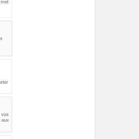
t met
ts
rter
r vos
e aux