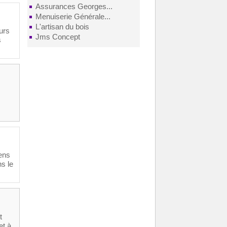
Assurances Georges...
Menuiserie Générale...
L'artisan du bois
urs
Jms Concept
s
lens
ns le
t
et à