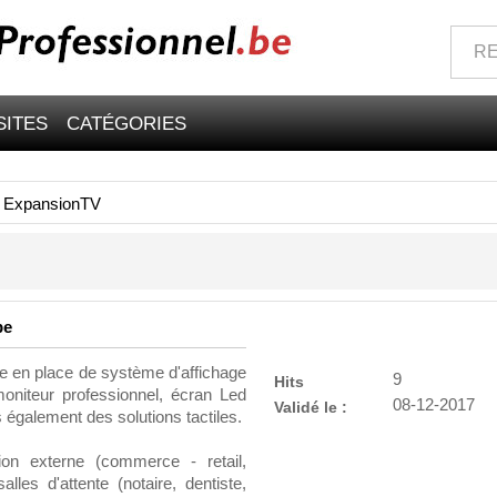
SITES
CATÉGORIES
>
ExpansionTV
be
e en place de système d'affichage
9
Hits
oniteur professionnel, écran Led
08-12-2017
Validé le :
 également des solutions tactiles.
n externe (commerce - retail,
lles d'attente (notaire, dentiste,